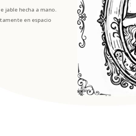
de jable hecha a mano.
ctamente en espacio