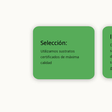
Selección:
D
s
Utilizamos sustratos
d
certificados de máxima
s
calidad
g