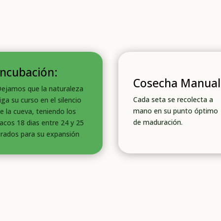
Incubación:
Cosecha Manual
ejamos que la naturaleza
Cada seta se recolecta a
iga su curso en el silencio
mano en su punto óptimo
e la cueva, teniendo los
de maduración.
acos 18 dias entre 24 y 25
rados para su expansión